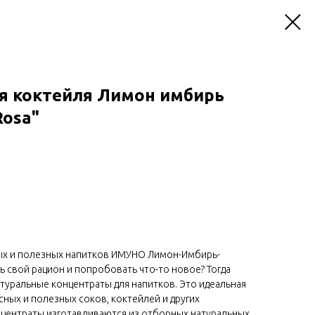
я коктейля Лимон имбирь
Rosa"
ных и полезных напитков ИМУНО Лимон-Имбирь-
ь свой рацион и попробовать что-то новое? Тогда
туральные концентраты для напитков. Это идеальная
сных и полезных соков, коктейлей и других
нцентраты изготавливаются из отборных натуральных