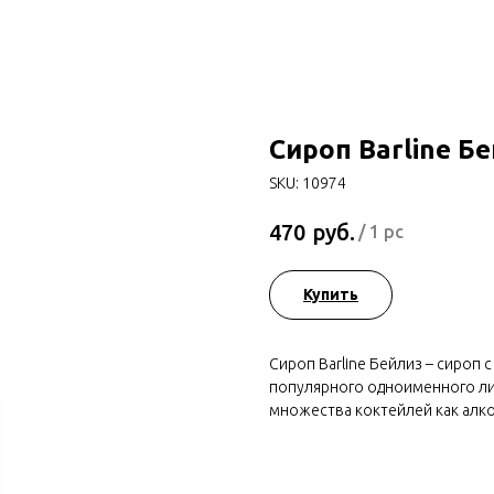
Сироп Barline Бе
SKU:
10974
руб.
470
/
1 pc
Купить
Сироп Barline Бейлиз – сироп
популярного одноименного ли
множества коктейлей как алко