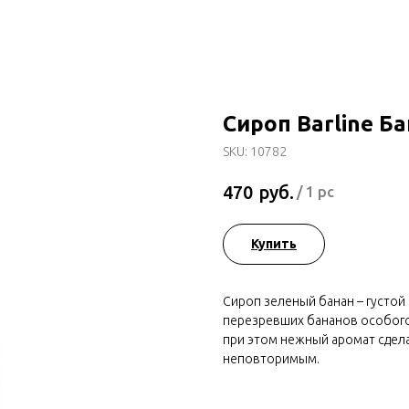
Сироп Barline Б
SKU:
10782
руб.
470
/
1 pc
Купить
Сироп зеленый банан – густой
перезревших бананов особого 
при этом нежный аромат сдел
неповторимым.