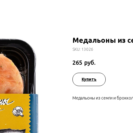
Медальоны из се
SKU:
13026
руб.
265
Купить
Медальоны из семги и броккол