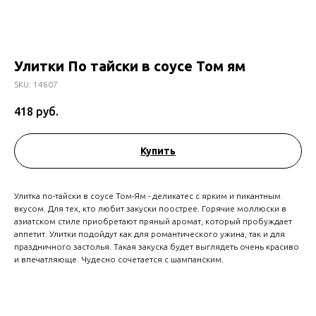
Улитки По тайски в соусе Том ям
SKU:
14607
418
руб.
Купить
Улитка по-тайски в соусе Том-Ям - деликатес с ярким и пикантным
вкусом. Для тех, кто любит закуски поострее. Горячие моллюски в
азиатском стиле приобретают пряный аромат, который пробуждает
аппетит. Улитки подойдут как для романтического ужина, так и для
праздничного застолья. Такая закуска будет выглядеть очень красиво
и впечатляюще. Чудесно сочетается с шампанским.