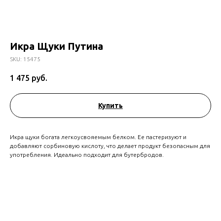
Икра Щуки Путина
SKU:
15475
1 475
руб.
Купить
Икра щуки богата легкоусвояемым белком. Ее пастеризуют и
добавляют сорбиновую кислоту, что делает продукт безопасным для
употребления. Идеально подходит для бутербродов.