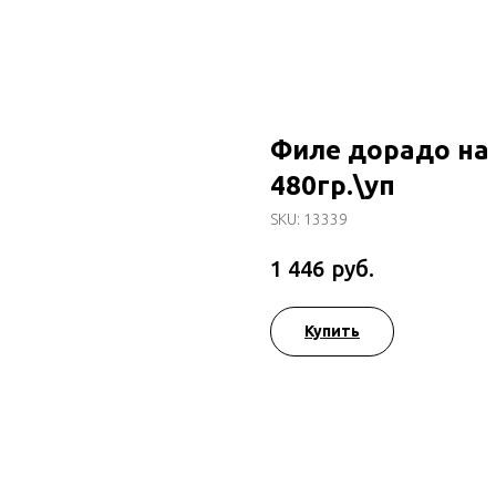
Филе дорадо на к
480гр.\уп
SKU:
13339
руб.
1 446
Купить