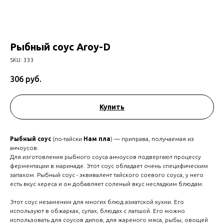
Рыбный соус Aroy-D
SKU:
333
306
руб.
Купить
Рыбный соус
(по-тайски
Нам пла
) — приправа, получаемая из
анчоусов.
Для изготовления рыбного соуса анчоусов подвергают процессу
ферментации в маринаде. Этот соус обладает очень специфическим
запахом. Рыбный соус - эквивалент тайского соевого соуса, у него
есть вкус хереса и он добавляет соленый вкус несладким блюдам.
Этот соус незаменим для многих блюд азиатской кухни. Его
используют в обжарках, супах, блюдах с лапшой. Его можно
использовать для соусов дипов, для жареного мяса, рыбы, овощей