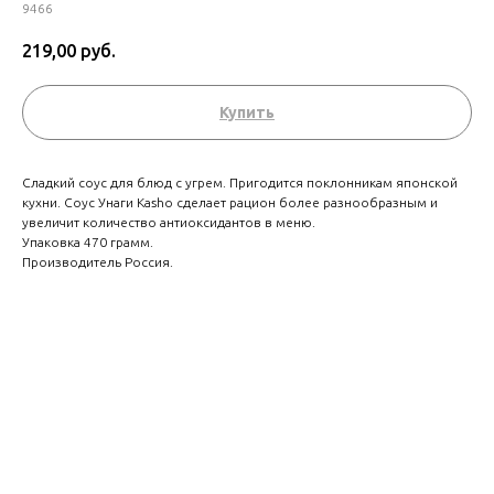
9466
219,00
руб.
Купить
Сладкий соус для блюд с угрем. Пригодится поклонникам японской
кухни. Соус Унаги Kasho сделает рацион более разнообразным и
увеличит количество антиоксидантов в меню.
Упаковка 470 грамм.
Производитель Россия.