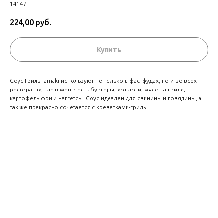
14147
224,00
руб.
Купить
Cоус ГрильTamaki используют не только в фастфудах, но и во всех
ресторанах, где в меню есть бургеры, хот-доги, мясо на гриле,
картофель фри и наггетсы. Соус идеален для свинины и говядины, а
так же прекрасно сочетается с креветками-гриль.