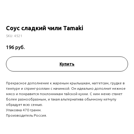
Соус сладкий чили Tamaki
SKU:
4521
196
руб.
Купить
Прекрасное дополнение к жареным крылышкам, наггетсам, грудке в
тэмпуре и спринг-роллам с начинкой. Он идеально дополнит нежное
мясо и понравится поклонникам тайской кухни. С ним меню станет
более разнообразным, и такая альтернатива обычному кетчупу
обрадует всю семью.
Упаковка 470 грамм.
Производитель Россия.