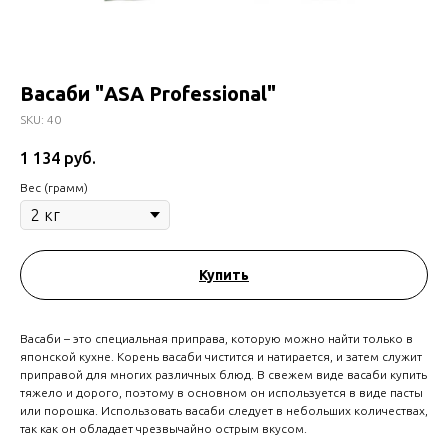
Васаби "ASA Professional"
SKU:
40
1 134
руб.
Вес (грамм)
Купить
Васаби – это специальная приправа, которую можно найти только в
японской кухне. Корень васаби чистится и натирается, и затем служит
приправой для многих различных блюд. В свежем виде васаби купить
тяжело и дорого, поэтому в основном он используется в виде пасты
или порошка. Использовать васаби следует в небольших количествах,
так как он обладает чрезвычайно острым вкусом.