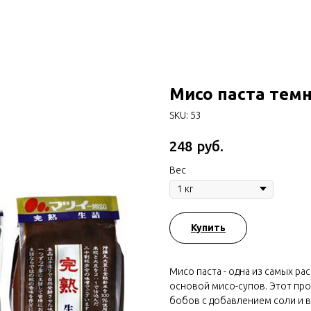
Мисо паста тем
SKU:
53
руб.
248
Вес
Купить
Мисо паста - одна из самых ра
основой мисо-супов. Этот пр
бобов с добавлением соли и в