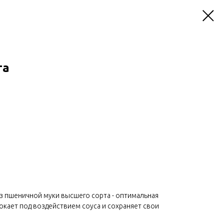
та
из пшеничной муки высшего сорта - оптимальная
мокает под воздействием соуса и сохраняет свои