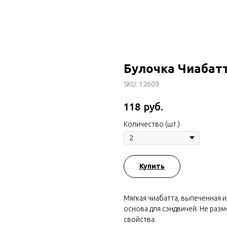
Булочка Чиабат
SKU:
12609
руб.
118
Количество (шт.)
Купить
Мягкая чиабатта, выпеченная 
основа для сэндвичей. Не раз
свойства.