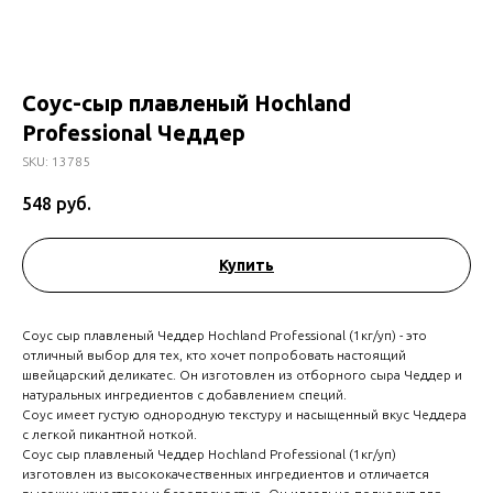
Соус-сыр плавленый Hochland
Professional Чеддер
SKU:
13785
548
руб.
Купить
Соус сыр плавленый Чеддер Hochland Professional (1кг/уп) - это
отличный выбор для тех, кто хочет попробовать настоящий
швейцарский деликатес. Он изготовлен из отборного сыра Чеддер и
натуральных ингредиентов с добавлением специй.
Соус имеет густую однородную текстуру и насыщенный вкус Чеддера
с легкой пикантной ноткой.
Соус сыр плавленый Чеддер Hochland Professional (1кг/уп)
изготовлен из высококачественных ингредиентов и отличается