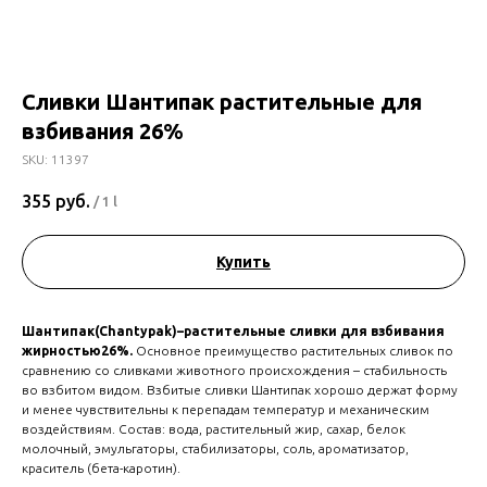
Сливки Шантипак растительные для
взбивания 26%
SKU:
11397
355
руб.
/
1 l
Купить
Шантипак(Chantypak)–растительные сливки для взбивания
жирностью26%.
Основное преимущество растительных сливок по
сравнению со сливками животного происхождения – стабильность
во взбитом видом. Взбитые сливки Шантипак хорошо держат форму
и менее чувствительны к перепадам температур и механическим
воздействиям. Состав: вода, растительный жир, сахар, белок
молочный, эмульгаторы, стабилизаторы, соль, ароматизатор,
краситель (бета-каротин).